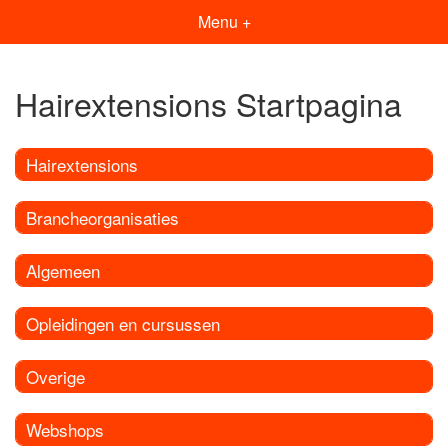
Menu +
Hairextensions Startpagina
Hairextensions
Brancheorganisaties
Algemeen
Opleidingen en cursussen
Overige
Webshops